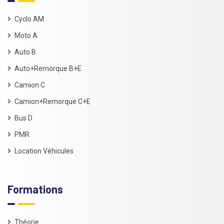
Cyclo AM
Moto A
Auto B
Auto+Remorque B+E
Camion C
Camion+Remorque C+E
Bus D
PMR
Location Véhicules
Formations
Théorie