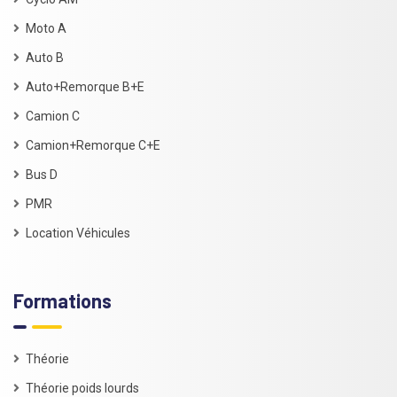
Moto A
Auto B
Auto+Remorque B+E
Camion C
Camion+Remorque C+E
Bus D
PMR
Location Véhicules
Formations
Théorie
Théorie poids lourds